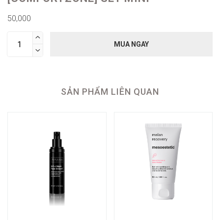
50,000

MUA NGAY

SẢN PHẨM LIÊN QUAN