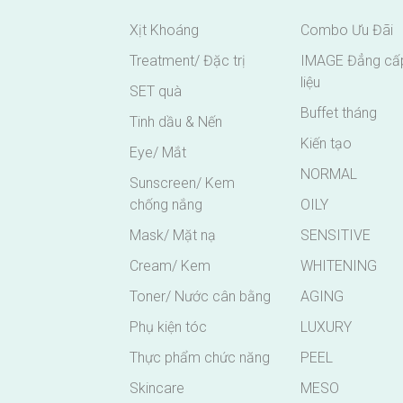
Xịt Khoáng
Combo Ưu Đãi
Treatment/ Đặc trị
IMAGE Đẳng cấp
liệu
SET quà
Buffet tháng
Tinh dầu & Nến
Kiến tạo
Eye/ Mắt
NORMAL
Sunscreen/ Kem
chống nắng
OILY
Mask/ Mặt nạ
SENSITIVE
Cream/ Kem
WHITENING
Toner/ Nước cân bằng
AGING
Phụ kiện tóc
LUXURY
Thực phẩm chức năng
PEEL
Skincare
MESO