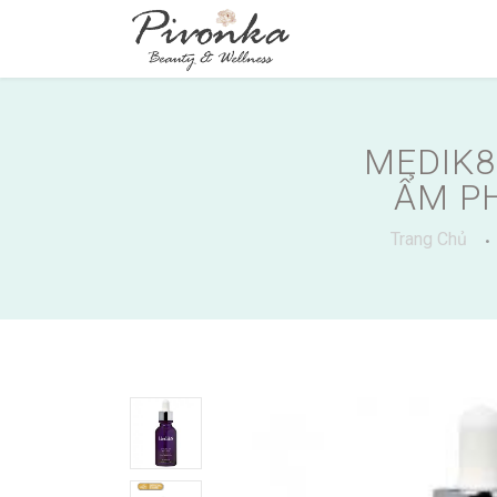
MEDIK8
ẨM PH
Trang Chủ