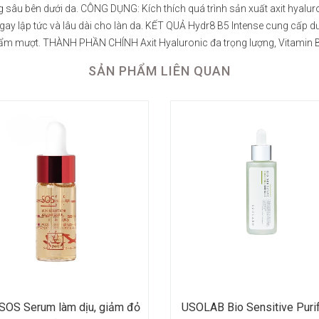
u bên dưới da. CÔNG DỤNG: Kích thích quá trình sản xuất axit hyaluron
ngay lập tức và lâu dài cho làn da. KẾT QUẢ Hydr8 B5 Intense cung cấp 
n ẩm mượt. THÀNH PHẦN CHÍNH Axit Hyaluronic đa trọng lượng, Vitamin B5
SẢN PHẨM LIÊN QUAN
SOS Serum làm dịu, giảm đỏ
USOLAB Bio Sensitive Puri