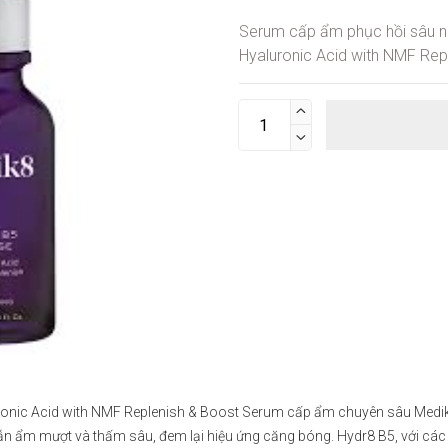
Serum cấp ẩm phục hồi sâu 
Hyaluronic Acid with NMF Rep


ic Acid with NMF Replenish & Boost Serum cấp ẩm chuyên sâu Medik8 
n ẩm mượt và thấm sâu, đem lại hiệu ứng căng bóng. Hydr8 B5, với các 