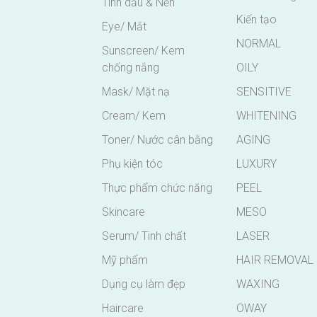
Tinh dầu & Nến
Kiến tạo
Eye/ Mắt
NORMAL
Sunscreen/ Kem
chống nắng
OILY
Mask/ Mặt nạ
SENSITIVE
Cream/ Kem
WHITENING
Toner/ Nước cân bằng
AGING
Phụ kiện tóc
LUXURY
Thực phẩm chức năng
PEEL
Skincare
MESO
Serum/ Tinh chất
LASER
Mỹ phẩm
HAIR REMOVAL
Dụng cụ làm đẹp
WAXING
Haircare
OWAY