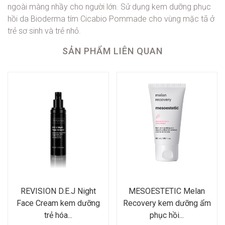
ngoài màng nhầy cho người lớn. Sử dụng
kem dưỡng phục
hồi da Bioderma tím Cicabio Pommade
cho vùng mặc tã ở
trẻ sơ sinh và trẻ nhỏ.
SẢN PHẨM LIÊN QUAN
REVISION D.E.J Night
MESOESTETIC Melan
Face Cream kem dưỡng
Recovery kem dưỡng ẩm
trẻ hóa...
phục hồi...