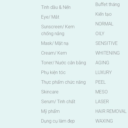
Buffet tháng
Tinh dầu & Nến
Kiến tạo
Eye/ Mắt
NORMAL
Sunscreen/ Kem
chống nắng
OILY
Mask/ Mặt nạ
SENSITIVE
Cream/ Kem
WHITENING
Toner/ Nước cân bằng
AGING
Phụ kiện tóc
LUXURY
Thực phẩm chức năng
PEEL
Skincare
MESO
Serum/ Tinh chất
LASER
Mỹ phẩm
HAIR REMOVAL
Dụng cụ làm đẹp
WAXING